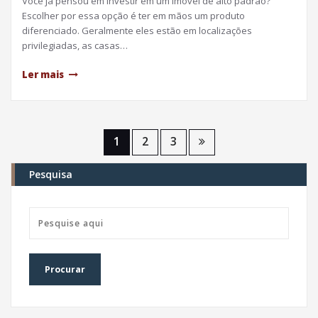
Você já pensou em investir em um imóvel de alto padrão?
Escolher por essa opção é ter em mãos um produto
diferenciado. Geralmente eles estão em localizações
privilegiadas, as casas…
Ler mais
Navegação
1
2
3
por
Pesquisa
posts