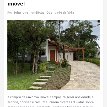
imóvel
Por
Solucione
em
Dicas
,
Qualidade de Vida
A compra de um novo imóvel sempre irá gerar ansiedade e
euforia, por isso é comum surgirem diversas dúvidas sobre
como escolher o investimento ideal, mas também é comum