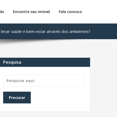
do
Encontre seu imóvel
Fale conosco
evar saúde e bem-estar através dos ambientes?
Pesquisa