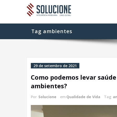
Skip
Blog da 
Inteligência Imob
to
content
Tag ambientes
29 de setembro de 2021
Como podemos levar saúde 
ambientes?
Por
Solucione
em
Qualidade de Vida
Tag
a