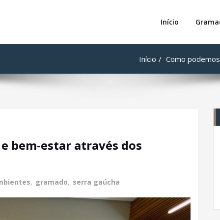
Solucione
iliária
Início
Grama
Início
Como podemos l
e bem-estar através dos
mbientes
,
gramado
,
serra gaúcha