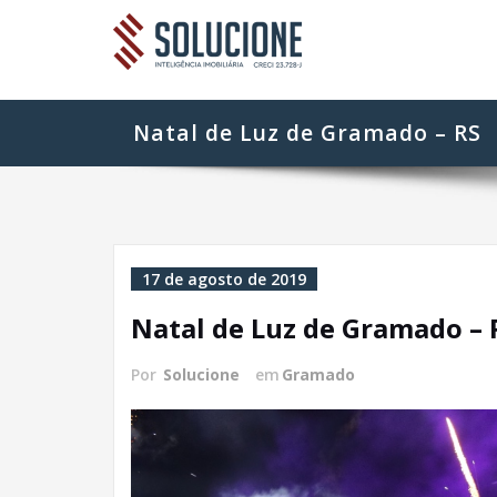
Skip
Blog da 
Inteligência Imob
to
content
Natal de Luz de Gramado – RS
17 de agosto de 2019
Natal de Luz de Gramado – 
Por
Solucione
em
Gramado