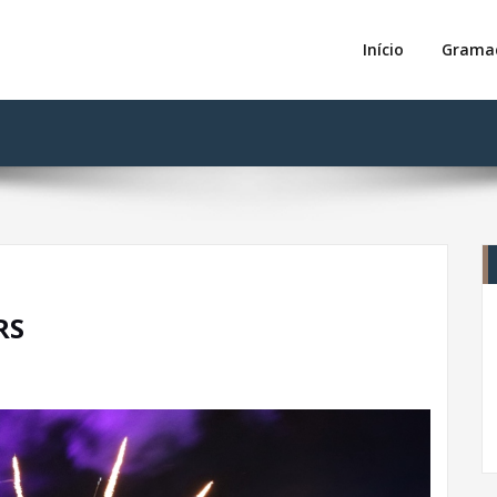
Solucione
iliária
Início
Grama
RS